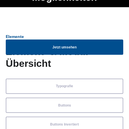
Ob Entwickler, Marketing Manager, SEO Spezialist oder fürs
Menü
eigene Projekt – auch ohne HTML Kenntnisse können alle
Elemente ganz einfach angepasst und kombiniert werden.
Elemente
Jetzt umsehen
Element- & Modul-
Übersicht
Typografie
Buttons
Buttons Invertiert