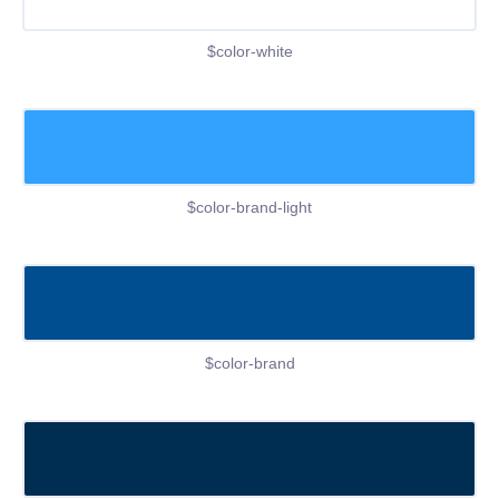
$color-white
$color-brand-light
$color-brand