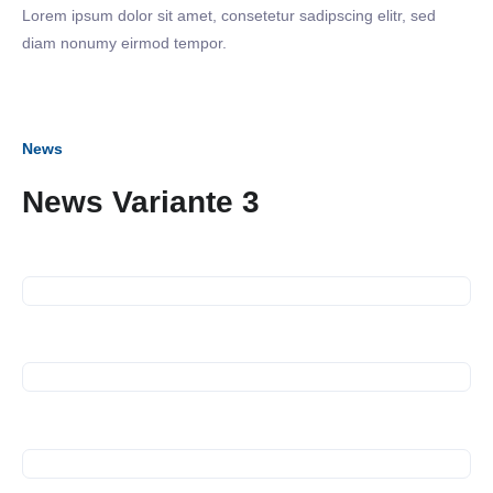
Lorem ipsum dolor sit amet, consetetur sadipscing elitr, sed
diam nonumy eirmod tempor.
News
News Variante 3
28. November 2024
Spendenübergabe Kältebus
07. November 2024
Business Frühstück bei WEK
und Constant AG
13. Oktober 2024
Spendenübergabe
08. Oktober 2024