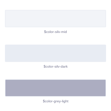
$color-silv-mid
$color-silv-dark
$color-grey-light