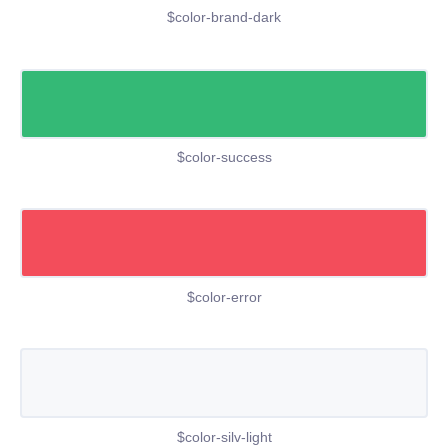
$color-brand-dark
$color-success
$color-error
$color-silv-light