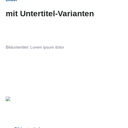
mit Untertitel-Varianten
Bilduntertitel: Lorem ipsum dolor
Bilduntertitel: Lorem ipsum dolor
Bild­unter­titel Hervorgehoben
als Text Element