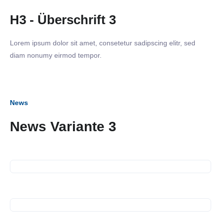
H3 - Überschrift 3
Lorem ipsum dolor sit amet, consetetur sadipscing elitr, sed
diam nonumy eirmod tempor.
News
02. März 2023
News Variante 3
Business Frühstück in der
Käthe-Kollwitz-Schule
21. November 2022
Führung durch die
Energiezentrale
25. Oktober 2022
Führung durch die