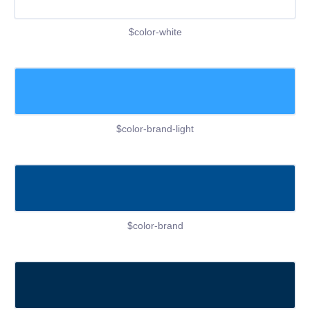
$color-white
$color-brand-light
$color-brand