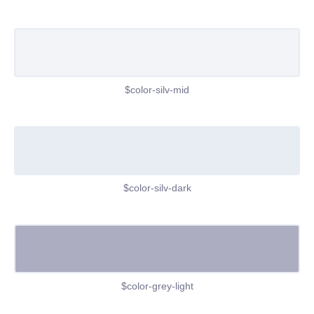
$color-silv-mid
$color-silv-dark
$color-grey-light