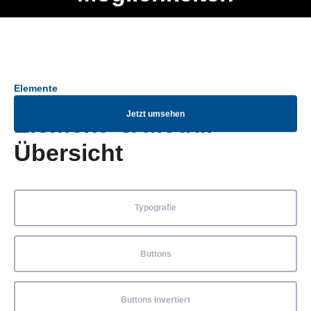
Ob Entwickler, Marketing Manager, SEO Spezialist oder fürs
Menü
eigene Projekt – auch ohne HTML Kenntnisse können alle
Elemente ganz einfach angepasst und kombiniert werden.
Elemente
Jetzt umsehen
Element- & Modul-
Übersicht
Typografie
Buttons
Buttons Invertiert