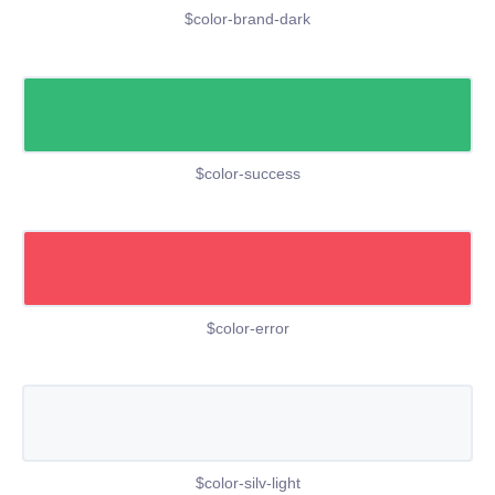
$color-brand-dark
$color-success
$color-error
$color-silv-light