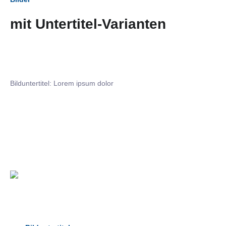
mit Untertitel-Varianten
Bilduntertitel: Lorem ipsum dolor
Bilduntertitel: Lorem ipsum dolor
Bild­unter­titel Hervorgehoben
als Text Element