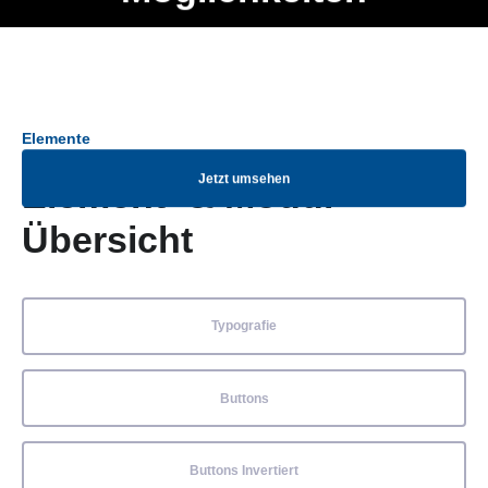
Ob Entwickler, Marketing Manager, SEO Spezialist oder fürs
Menü
eigene Projekt – auch ohne HTML Kenntnisse können alle
Elemente ganz einfach angepasst und kombiniert werden.
Elemente
Jetzt umsehen
Element- & Modul-
Übersicht
Typografie
Buttons
Buttons Invertiert