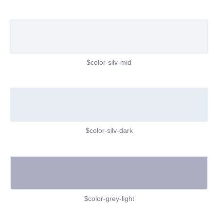
$color-silv-mid
$color-silv-dark
$color-grey-light