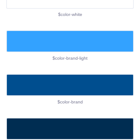
$color-white
$color-brand-light
$color-brand