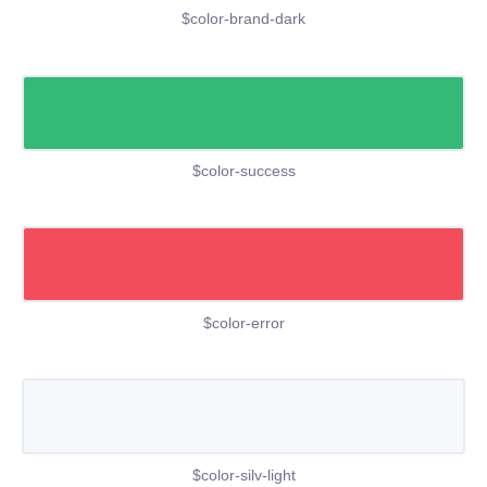
$color-brand-dark
$color-success
$color-error
$color-silv-light