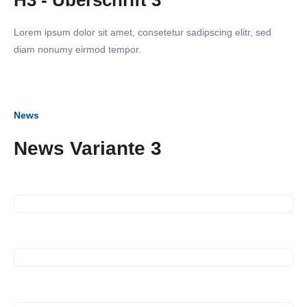
H3 - Überschrift 3
Lorem ipsum dolor sit amet, consetetur sadipscing elitr, sed
diam nonumy eirmod tempor.
News
News Variante 3
28. November 2024
Spendenübergabe Kältebus
07. November 2024
Business Frühstück bei WEK
und Constant AG
13. Oktober 2024
Spendenübergabe
08. Oktober 2024