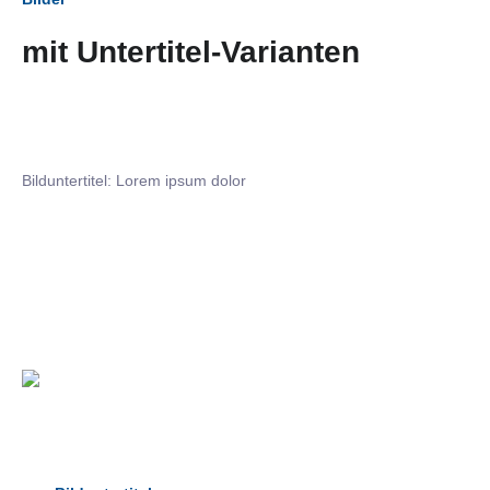
mit Untertitel-Varianten
Bilduntertitel: Lorem ipsum dolor
Bilduntertitel: Lorem ipsum dolor
Bild­unter­titel Hervorgehoben
als Text Element