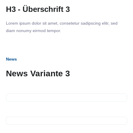
H3 - Überschrift 3
Lorem ipsum dolor sit amet, consetetur sadipscing elitr, sed
diam nonumy eirmod tempor.
News
News Variante 3
22. Juli 2025
SiNN-Seminar Medientraining
17. Juli 2025
26. Juni 2025
SiNN Summer Network
Beitrag in regioTV:
Karrierebrücken für
25. Juni 2025