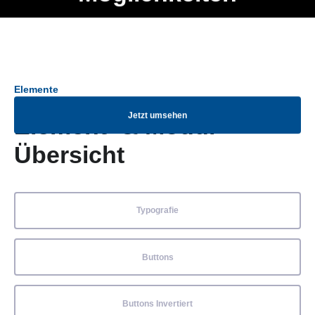
Ob Entwickler, Marketing Manager, SEO Spezialist oder fürs
Menü
eigene Projekt – auch ohne HTML Kenntnisse können alle
Elemente ganz einfach angepasst und kombiniert werden.
Elemente
Jetzt umsehen
Element- & Modul-
Übersicht
Typografie
Buttons
Buttons Invertiert