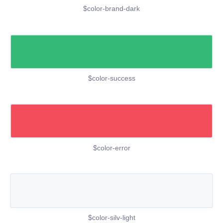
$color-brand-dark
$color-success
$color-error
$color-silv-light