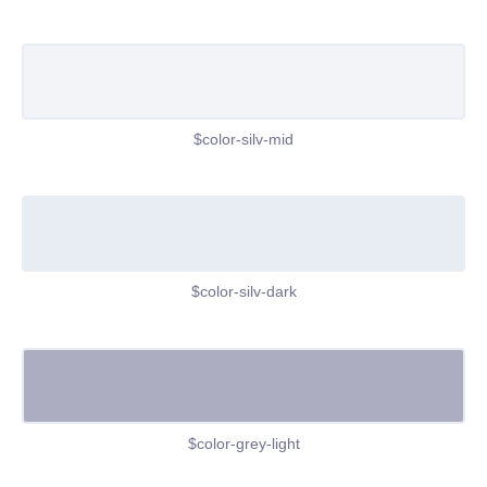
$color-silv-mid
$color-silv-dark
$color-grey-light