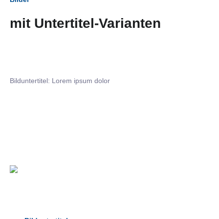
mit Untertitel-Varianten
Bilduntertitel: Lorem ipsum dolor
Bilduntertitel: Lorem ipsum dolor
Bild­unter­titel Hervorgehoben
als Text Element