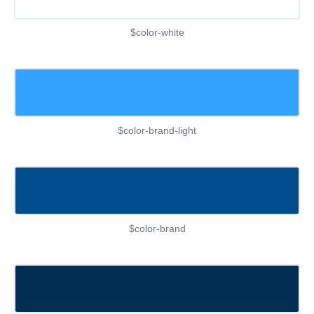
$color-white
$color-brand-light
$color-brand