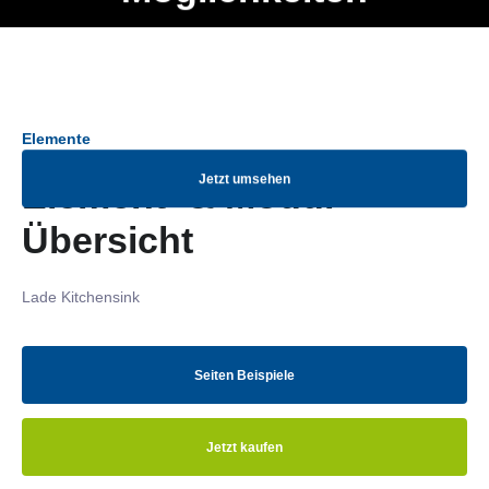
Ob Entwickler, Marketing Manager, SEO Spezialist oder fürs
Menü
eigene Projekt – auch ohne HTML Kenntnisse können alle
Elemente ganz einfach angepasst und kombiniert werden.
Elemente
Jetzt umsehen
Element- & Modul-
Übersicht
Lade Kitchensink
Seiten Beispiele
Jetzt kaufen