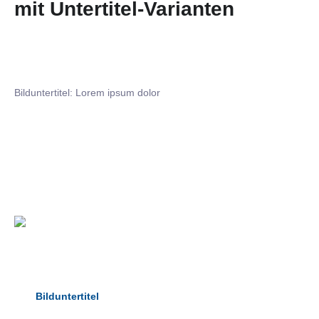
mit Untertitel-Varianten
Bilduntertitel: Lorem ipsum dolor
Bilduntertitel: Lorem ipsum dolor
Bild­unter­titel Hervorgehoben
als Text Element
Bilduntertitel