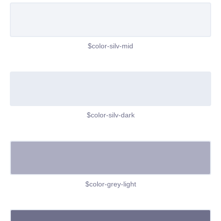
$color-silv-mid
$color-silv-dark
$color-grey-light