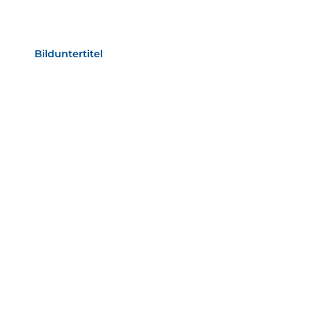
Bild­unter­titel Hervorgehoben
als Text Element
Bilduntertitel
als Text Element
Bild­unter­titel
als Text Element