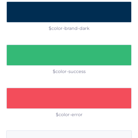
$color-brand-dark
$color-success
$color-error