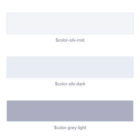
$color-silv-mid
$color-silv-dark
$color-grey-light