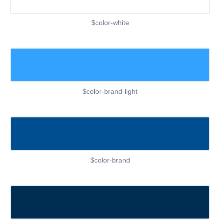
$color-white
$color-brand-light
$color-brand