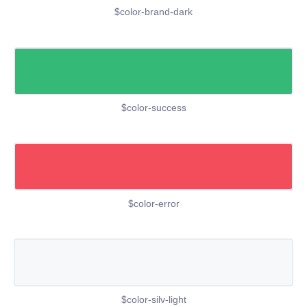
$color-brand-dark
$color-success
$color-error
$color-silv-light