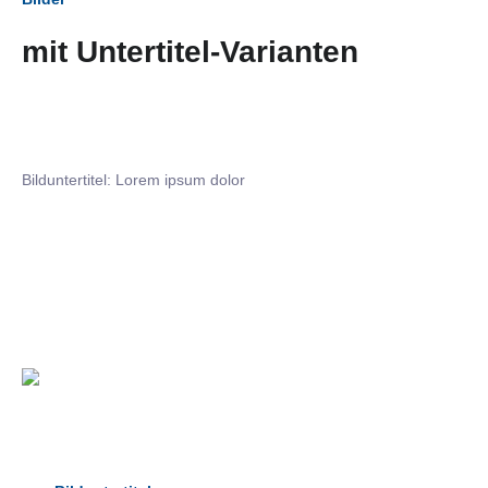
mit Untertitel-Varianten
Bilduntertitel: Lorem ipsum dolor
Bilduntertitel: Lorem ipsum dolor
Bild­unter­titel Hervorgehoben
als Text Element