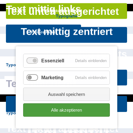
Text mittig links
Text unten ausgerichtet
Sekundäre Aktion
Typografie
Text mittig zentriert
Primäre Aktion
Primäre Aktion
Typografie
Text mittig rechts
Primäre Aktion
Essenziell
Details einblenden
Typografie
Marketing
Details einblenden
Primäre Aktion
Text
hinterlegt
Auswahl speichern
Primäre Aktion
Typografie
Alle akzeptieren
Typografie
Text unten
Text mittig ausgerichtet