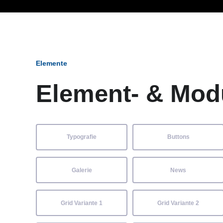
Ob Entwickler, Marketi
Elemente
Element- & Mod
Typografie
Buttons
Galerie
News
Grid Variante 1
Grid Variante 2