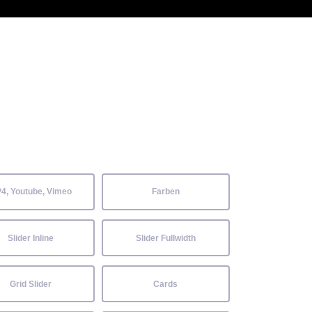
 Kenntnisse können alle
Aktuelles
Neckarwiesenfest
Kontakt
4, Youtube, Vimeo
Farben
Slider Inline
Slider Fullwidth
Grid Slider
Cards