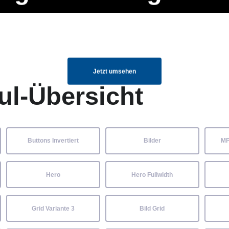
ng Manager, SEO Spezialist oder fürs eigene Projekt – auch ohne HTML
Navigation
Home
Über uns
Mitglieder
Elemente ganz einfach angepasst und kombiniert werden.
überspringen
Jetzt umsehen
ul-Übersicht
Buttons Invertiert
Bilder
MP
Hero
Hero Fullwidth
Grid Variante 3
Bild Grid