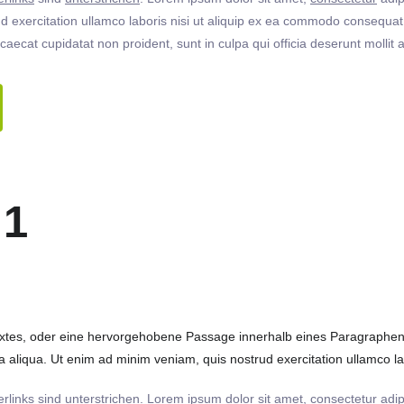
 exercitation ullamco laboris nisi ut aliquip ex ea commodo consequat. 
ccaecat cupidatat non proident, sunt in culpa qui officia deserunt molli
 1
extes, oder eine hervorgehobene Passage innerhalb eines Paragraphen. 
 aliqua. Ut enim ad minim veniam, quis nostrud exercitation ullamco labo
rlinks
sind
unterstrichen
. Lorem ipsum dolor sit amet,
consectetur
adip