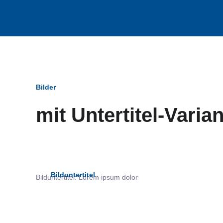
Bilder
mit Untertitel-Varia
Bildun
Bilduntertitel
Bilduntertitel: Lorem ipsum dolor
als Text Element