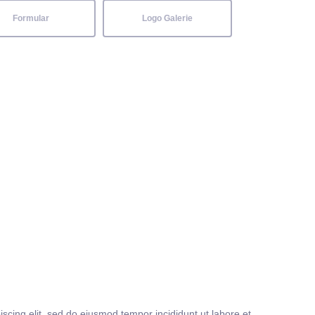
Formular
Logo Galerie
iscing elit, sed do eiusmod tempor incididunt ut labore et