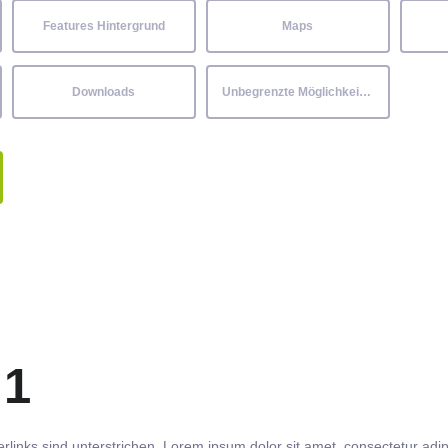
Features Hintergrund
Maps
Downloads
Unbegrenzte Möglichkeiten
 1
rlinks
sind
unterstrichen
. Lorem ipsum dolor sit amet,
consectetur
adip