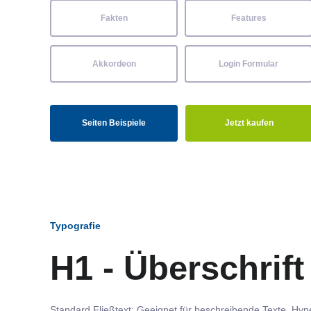
Fakten
Features
Akkordeon
Login Formular
Seiten Beispiele
Jetzt kaufen
Typografie
H1 - Überschrift
Standard Fließtext: Geeignet für beschreibende Texte.
Hype