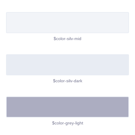
$color-silv-mid
$color-silv-dark
$color-grey-light