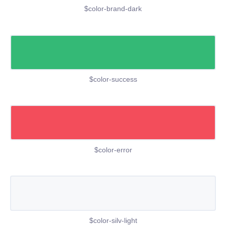
$color-brand-dark
$color-success
$color-error
$color-silv-light