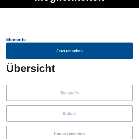
Ob Entwickler, Marketing Manager, SEO Spezialist oder fürs
Menü
eigene Projekt – auch ohne HTML Kenntnisse können alle
Elemente ganz einfach angepasst und kombiniert werden.
Elemente
Jetzt umsehen
Element- & Modul-
Übersicht
Typografie
Buttons
Buttons Invertiert