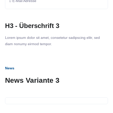
E-Mail Adresse
H3 - Überschrift 3
Lorem ipsum dolor sit amet, consetetur sadipscing elitr, sed
diam nonumy eirmod tempor.
News
02. März 2023
News Variante 3
Business Frühstück in der
Käthe-Kollwitz-Schule
21. November 2022
Führung durch die