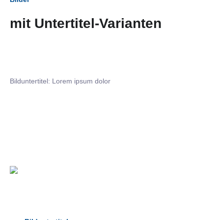
mit Untertitel-Varianten
Bilduntertitel: Lorem ipsum dolor
Bilduntertitel: Lorem ipsum dolor
Bild­unter­titel Hervorgehoben
als Text Element