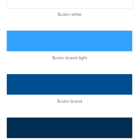
$color-white
$color-brand-light
$color-brand