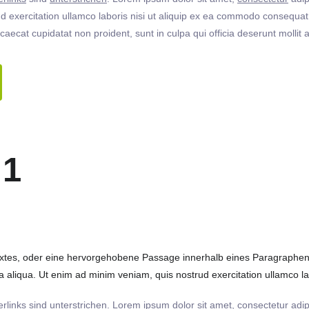
 exercitation ullamco laboris nisi ut aliquip ex ea commodo consequat. 
ccaecat cupidatat non proident, sunt in culpa qui officia deserunt molli
 1
extes, oder eine hervorgehobene Passage innerhalb eines Paragraphen. 
 aliqua. Ut enim ad minim veniam, quis nostrud exercitation ullamco labo
rlinks
sind
unterstrichen
. Lorem ipsum dolor sit amet,
consectetur
adip