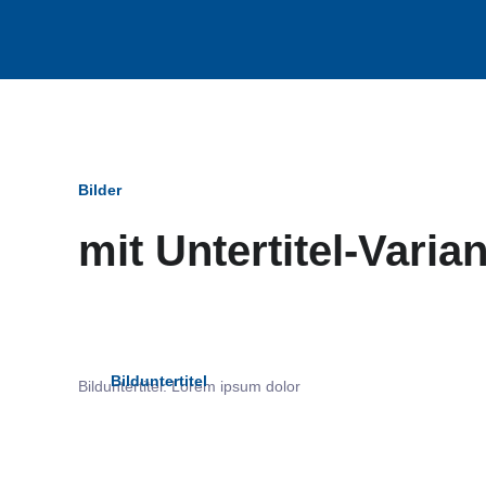
Bilder
mit Untertitel-Varia
Bildun
Bilduntertitel
Bilduntertitel: Lorem ipsum dolor
als Text Element