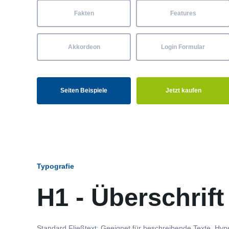
Fakten
Features
Akkordeon
Login Formular
Seiten Beispiele
Jetzt kaufen
Typografie
H1 - Überschrift
Standard Fließtext: Geeignet für beschreibende Texte.
Hype