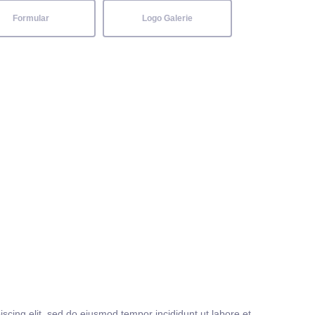
Formular
Logo Galerie
iscing elit, sed do eiusmod tempor incididunt ut labore et