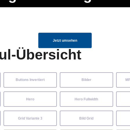
ng Manager, SEO Spezialist oder fürs eigene Projekt – auch ohne HTML
Navigation
Home
Über uns
Mitglieder
Elemente ganz einfach angepasst und kombiniert werden.
überspringen
Jetzt umsehen
ul-Übersicht
Buttons Invertiert
Bilder
MP
Hero
Hero Fullwidth
Grid Variante 3
Bild Grid