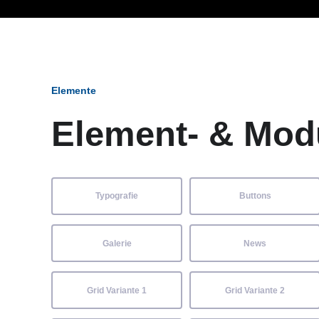
Ob Entwickler, Marketi
Elemente
Element- & Mod
Typografie
Buttons
Galerie
News
Grid Variante 1
Grid Variante 2