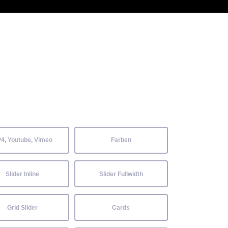
 Kenntnisse können alle
Aktuelles
Neckarwiesenfest
Kontakt
4, Youtube, Vimeo
Farben
Slider Inline
Slider Fullwidth
Grid Slider
Cards