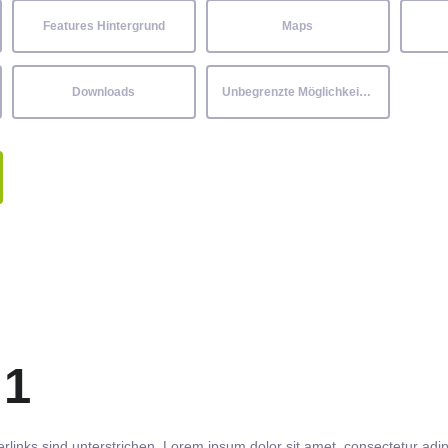
Features Hintergrund
Maps
Downloads
Unbegrenzte Möglichkeiten
 1
rlinks
sind
unterstrichen
. Lorem ipsum dolor sit amet,
consectetur
adip