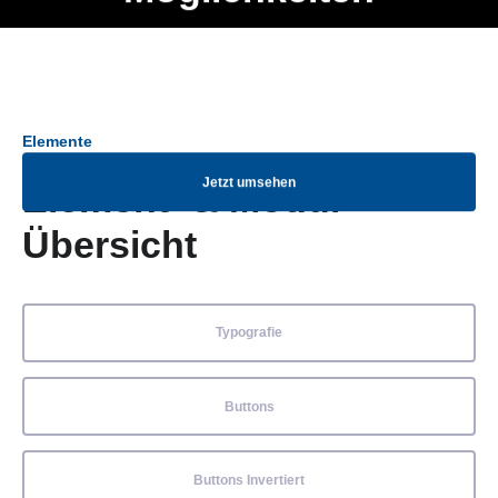
Ob Entwickler, Marketing Manager, SEO Spezialist oder fürs
Menü
eigene Projekt – auch ohne HTML Kenntnisse können alle
Elemente ganz einfach angepasst und kombiniert werden.
Elemente
Jetzt umsehen
Element- & Modul-
Übersicht
Typografie
Buttons
Buttons Invertiert