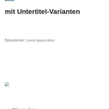
mit Untertitel-Varianten
Bilduntertitel: Lorem ipsum dolor
Bilduntertitel: Lorem ipsum dolor
Bild­unter­titel Hervorgehoben
als Text Element