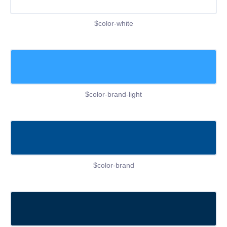
$color-white
$color-brand-light
$color-brand