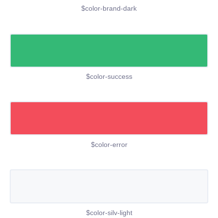
$color-brand-dark
$color-success
$color-error
$color-silv-light