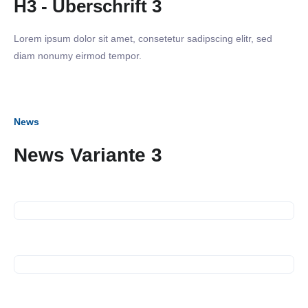
H3 - Überschrift 3
Lorem ipsum dolor sit amet, consetetur sadipscing elitr, sed
diam nonumy eirmod tempor.
News
02. März 2023
News Variante 3
Business Frühstück in der
Käthe-Kollwitz-Schule
21. November 2022
Führung durch die
Energiezentrale
25. Oktober 2022
Führung durch die
Sonderausstellung