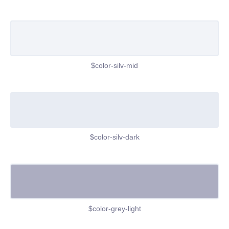
$color-silv-mid
$color-silv-dark
$color-grey-light