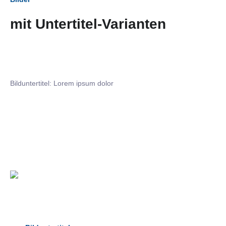
mit Untertitel-Varianten
Bilduntertitel: Lorem ipsum dolor
Bilduntertitel: Lorem ipsum dolor
Bild­unter­titel Hervorgehoben
als Text Element