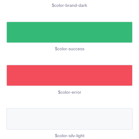
$color-brand-dark
$color-success
$color-error
$color-silv-light