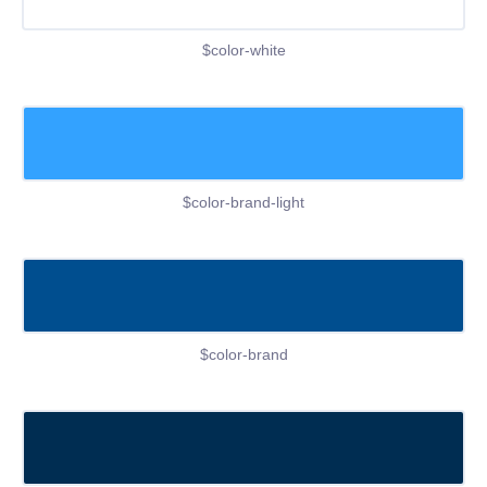
$color-white
$color-brand-light
$color-brand