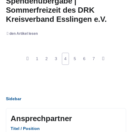
Spendenübergabe |
Sommerfreizeit des DRK
Kreisverband Esslingen e.V.
den Artikel lesen
1
2
3
4
5
6
7
Sidebar
Ansprechpartner
Titel / Position