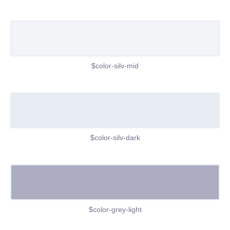
$color-silv-mid
$color-silv-dark
$color-grey-light