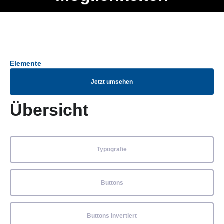
Ob Entwickler, Marketing Manager, SEO Spezialist oder fürs
Menü
eigene Projekt – auch ohne HTML Kenntnisse können alle
Elemente ganz einfach angepasst und kombiniert werden.
Elemente
Jetzt umsehen
Element- & Modul-
Übersicht
Typografie
Buttons
Buttons Invertiert