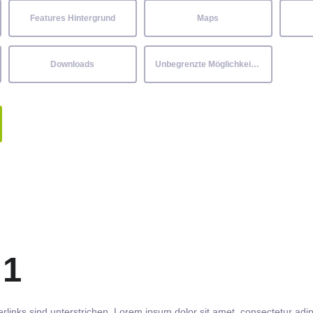
Features Hintergrund
Maps
Downloads
Unbegrenzte Möglichkeiten
 1
rlinks
sind
unterstrichen
. Lorem ipsum dolor sit amet,
consectetur
adip