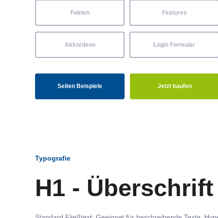
Fakten
Features
Akkordeon
Login Formular
Seiten Beispiele
Jetzt kaufen
Typografie
H1 - Überschrift
Standard Fließtext: Geeignet für beschreibende Texte.
Hype