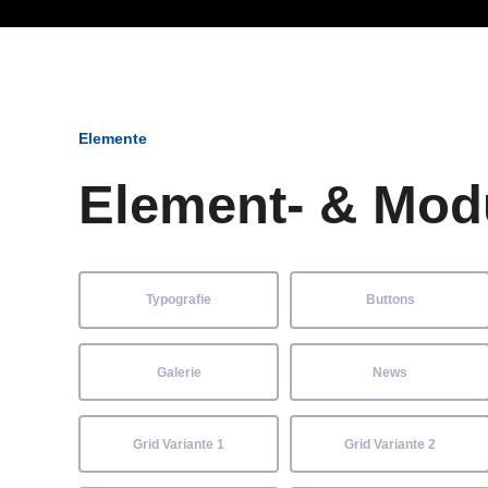
Ob Entwickler, Marketi
Elemente
Element- & Mod
Typografie
Buttons
Galerie
News
Grid Variante 1
Grid Variante 2