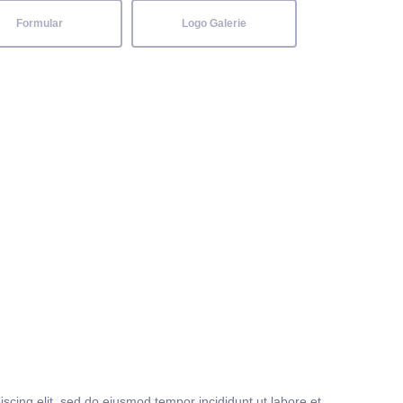
Formular
Logo Galerie
iscing elit, sed do eiusmod tempor incididunt ut labore et