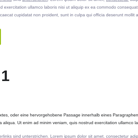
 exercitation ullamco laboris nisi ut aliquip ex ea commodo consequat. 
ccaecat cupidatat non proident, sunt in culpa qui officia deserunt molli
 1
extes, oder eine hervorgehobene Passage innerhalb eines Paragraphen. 
 aliqua. Ut enim ad minim veniam, quis nostrud exercitation ullamco labo
rlinks
sind
unterstrichen
. Lorem ipsum dolor sit amet,
consectetur
adip