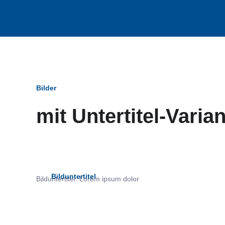
Bilder
mit Untertitel-Varia
Bildun
Bilduntertitel
Bilduntertitel: Lorem ipsum dolor
als Text Element