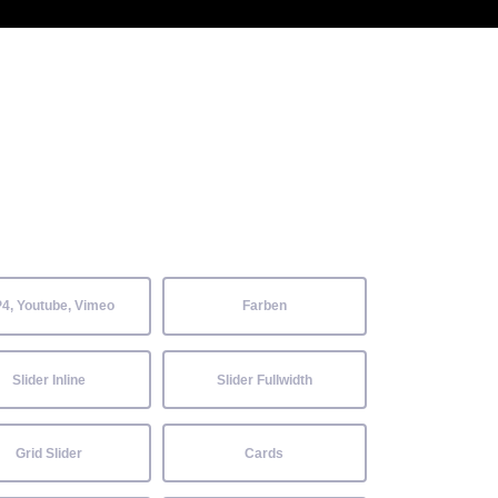
 Kenntnisse können alle
Aktuelles
Neckarwiesenfest
Kontakt
4, Youtube, Vimeo
Farben
Slider Inline
Slider Fullwidth
Grid Slider
Cards