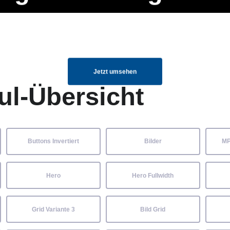
ng Manager, SEO Spezialist oder fürs eigene Projekt – auch ohne HTML
Navigation
Home
Über uns
Mitglieder
Elemente ganz einfach angepasst und kombiniert werden.
überspringen
Jetzt umsehen
ul-Übersicht
Buttons Invertiert
Bilder
MP
Hero
Hero Fullwidth
Grid Variante 3
Bild Grid