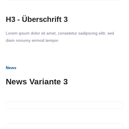
H3 - Überschrift 3
Lorem ipsum dolor sit amet, consetetur sadipscing elitr, sed
diam nonumy eirmod tempor.
News
News Variante 3
28. November 2024
Spendenübergabe Kältebus
07. November 2024
Business Frühstück bei WEK
und Constant AG