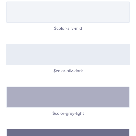
$color-silv-mid
$color-silv-dark
$color-grey-light