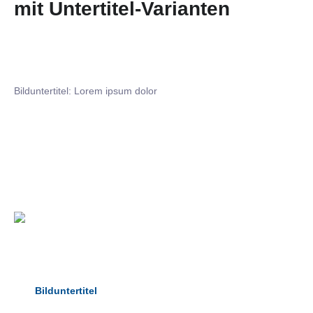
mit Untertitel-Varianten
Bilduntertitel: Lorem ipsum dolor
Bilduntertitel: Lorem ipsum dolor
Bild­unter­titel Hervorgehoben
als Text Element
Bilduntertitel