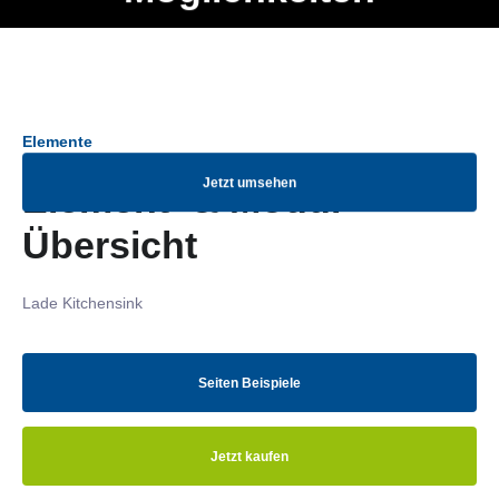
Ob Entwickler, Marketing Manager, SEO Spezialist oder fürs
Menü
eigene Projekt – auch ohne HTML Kenntnisse können alle
Elemente ganz einfach angepasst und kombiniert werden.
Elemente
Jetzt umsehen
Element- & Modul-
Übersicht
Lade Kitchensink
Seiten Beispiele
Jetzt kaufen