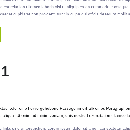
 exercitation ullamco laboris nisi ut aliquip ex ea commodo consequat. 
ccaecat cupidatat non proident, sunt in culpa qui officia deserunt molli
 1
extes, oder eine hervorgehobene Passage innerhalb eines Paragraphen. 
 aliqua. Ut enim ad minim veniam, quis nostrud exercitation ullamco labo
rlinks
sind
unterstrichen
. Lorem ipsum dolor sit amet,
consectetur
adip