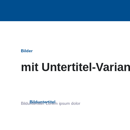
Bilder
mit Untertitel-Varia
Bildun
Bilduntertitel
Bilduntertitel: Lorem ipsum dolor
als Text Element