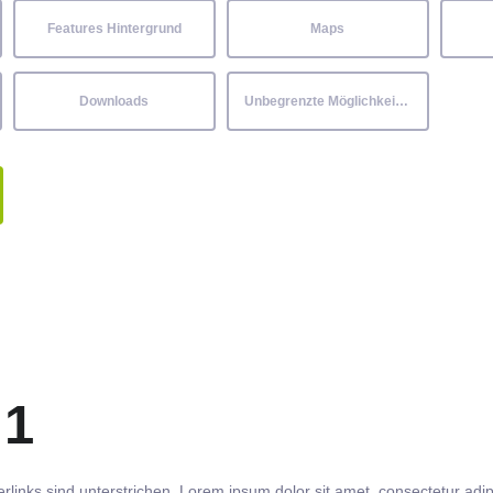
Features Hintergrund
Maps
Downloads
Unbegrenzte Möglichkeiten
 1
rlinks
sind
unterstrichen
. Lorem ipsum dolor sit amet,
consectetur
adip