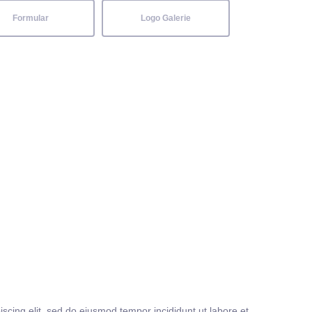
Formular
Logo Galerie
iscing elit, sed do eiusmod tempor incididunt ut labore et