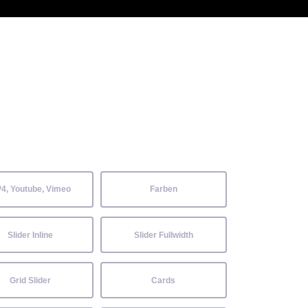
 Kenntnisse können alle
Aktuelles
Neckarwiesenfest
Kontakt
4, Youtube, Vimeo
Farben
Slider Inline
Slider Fullwidth
Grid Slider
Cards