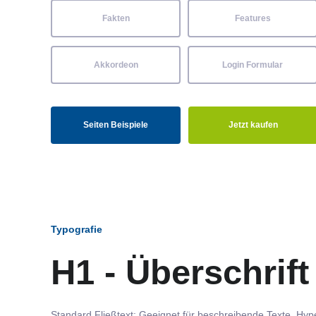
Fakten
Features
Akkordeon
Login Formular
Seiten Beispiele
Jetzt kaufen
Typografie
H1 - Überschrift
Standard Fließtext: Geeignet für beschreibende Texte.
Hype