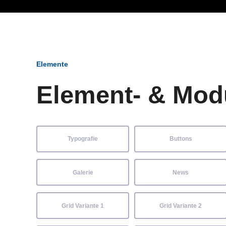
Ob Entwickler, Marketi
Elemente
Element- & Mod
Typografie
Buttons
Galerie
News
Grid Variante 1
Grid Variante 2