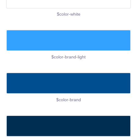
$color-white
$color-brand-light
$color-brand