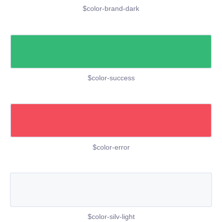
$color-brand-dark
$color-success
$color-error
$color-silv-light