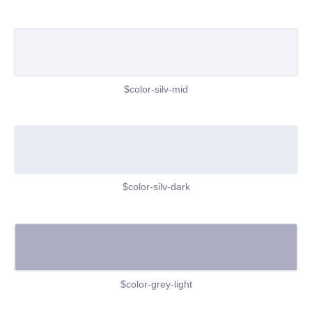
$color-silv-mid
$color-silv-dark
$color-grey-light