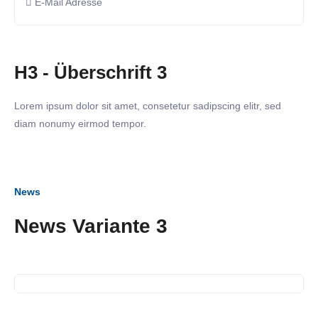
E-Mail Adresse
H3 - Überschrift 3
Lorem ipsum dolor sit amet, consetetur sadipscing elitr, sed
diam nonumy eirmod tempor.
News
02. März 2023
News Variante 3
Business Frühstück in der
Käthe-Kollwitz-Schule
21. November 2022
Führung durch die