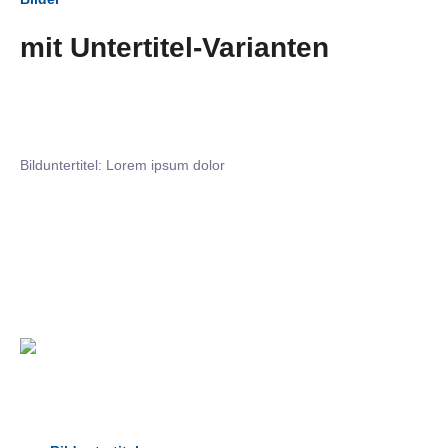
mit Untertitel-Varianten
Bilduntertitel: Lorem ipsum dolor
Bilduntertitel: Lorem ipsum dolor
Bild­unter­titel Hervorgehoben
als Text Element