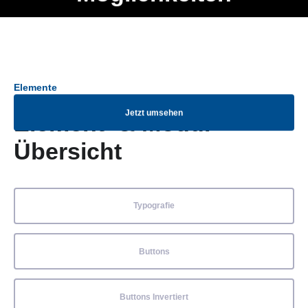
Ob Entwickler, Marketing Manager, SEO Spezialist oder fürs
Menü
eigene Projekt – auch ohne HTML Kenntnisse können alle
Elemente ganz einfach angepasst und kombiniert werden.
Elemente
Jetzt umsehen
Element- & Modul-
Übersicht
Typografie
Buttons
Buttons Invertiert