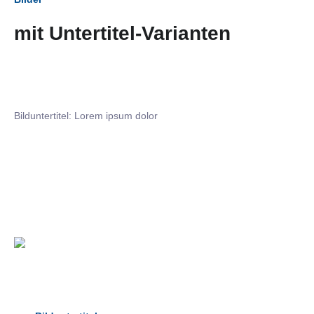
mit Untertitel-Varianten
Bilduntertitel: Lorem ipsum dolor
Bilduntertitel: Lorem ipsum dolor
Bild­unter­titel Hervorgehoben
als Text Element