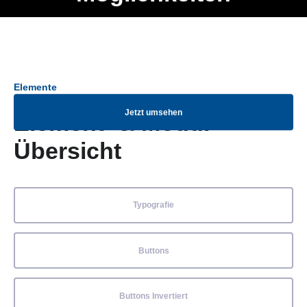
Ob Entwickler, Marketing Manager, SEO Spezialist oder fürs
Menü
eigene Projekt – auch ohne HTML Kenntnisse können alle
Elemente ganz einfach angepasst und kombiniert werden.
Elemente
Jetzt umsehen
Element- & Modul-
Übersicht
Typografie
Buttons
Buttons Invertiert