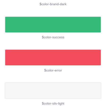
$color-brand-dark
$color-success
$color-error
$color-silv-light