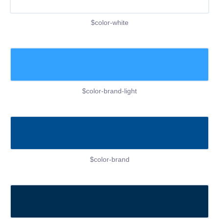
$color-white
$color-brand-light
$color-brand