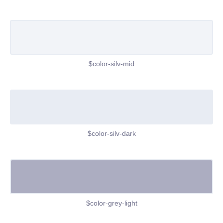
$color-silv-mid
$color-silv-dark
$color-grey-light