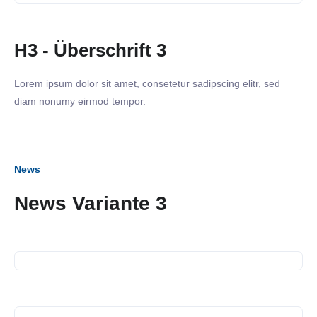
H3 - Überschrift 3
Lorem ipsum dolor sit amet, consetetur sadipscing elitr, sed
diam nonumy eirmod tempor.
News
News Variante 3
16. September 2026
Business Frühstück
13. Juli 2026
Spendenübergabe