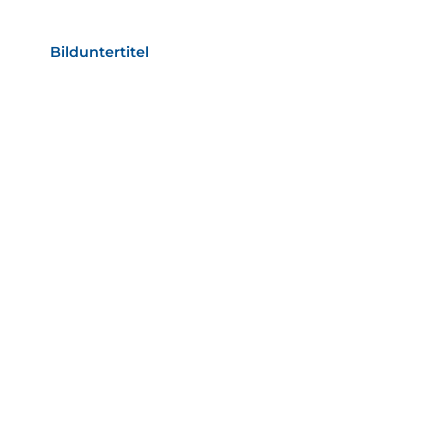
als Text Element
Bilduntertitel
als Text Element
Bild­unter­titel
als Text Element