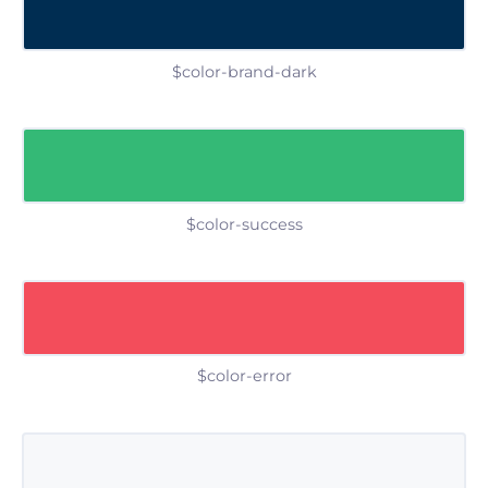
$color-brand-dark
$color-success
$color-error