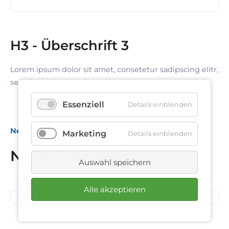
H3 - Überschrift 3
Lorem ipsum dolor sit amet, consetetur sadipscing elitr,
sed diam nonumy eirmod tempor.
Essenziell
Details einblenden
News
Marketing
Details einblenden
28. November 2024
News Variante 3
Auswahl speichern
Spendenübergabe
Kältebus
07. November 2024
Alle akzeptieren
Business Frühstück bei
WEK und Constant AG