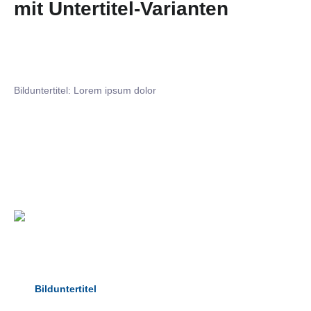
mit Untertitel-Varianten
Bilduntertitel: Lorem ipsum dolor
Bilduntertitel: Lorem ipsum dolor
Bild­unter­titel Hervorgehoben
als Text Element
Bilduntertitel