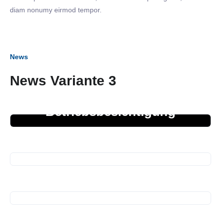
diam nonumy eirmod tempor.
News
News Variante 3
27. März 2026
Betriebsbesichtigung
05. März 2026
Business Frühstück
01. Januar 2026
Termine 2026
22. Dezember 2025