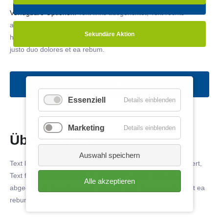
Primäre Aktion
Verfügbare Optionen:
Text links ausgerichtet, Text rechts
ausgerichtet, Text zentriert, Text farblich invertiert, Text farblich
Sekundäre Aktion
hinterlegt, Hintergrund abgedunkelt
. At vero eos et accusam et
justo duo dolores et ea rebum.
Primäre Aktion
Essenziell
Details einblenden
Marketing
Details einblenden
Überschrift 2
Auswahl speichern
Text links ausgerichtet, Text rechts ausgerichtet, Text zentriert,
Text farblich invertiert, Text farblich hinterlegt, Hintergrund
Alle akzeptieren
abgedunkelt
. At vero eos et accusam et justo duo dolores et ea
rebum.