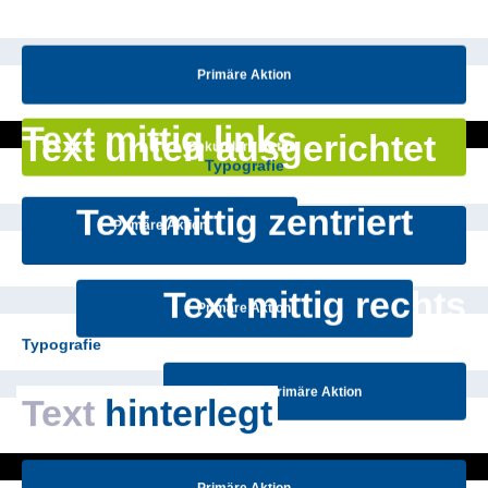
Primäre Aktion
Typografie
Typografie
Text mittig links
Text unten ausgerichtet
Sekundäre Aktion
Typografie
Text mittig zentriert
Primäre Aktion
Primäre Aktion
Typografie
Text mittig rechts
Primäre Aktion
Typografie
Primäre Aktion
Text
hinterlegt