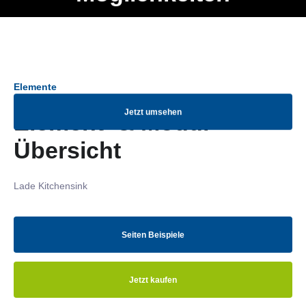
Ob Entwickler, Marketing Manager, SEO Spezialist oder fürs
Menü
eigene Projekt – auch ohne HTML Kenntnisse können alle
Elemente ganz einfach angepasst und kombiniert werden.
Elemente
Jetzt umsehen
Element- & Modul-
Übersicht
Lade Kitchensink
Seiten Beispiele
Jetzt kaufen