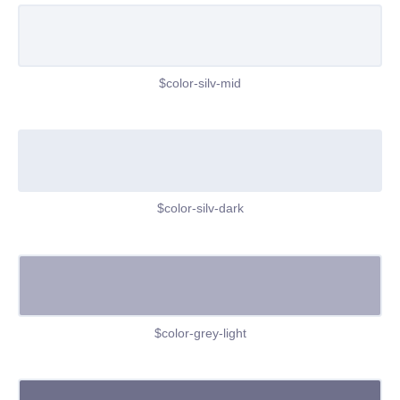
$color-silv-mid
$color-silv-dark
$color-grey-light