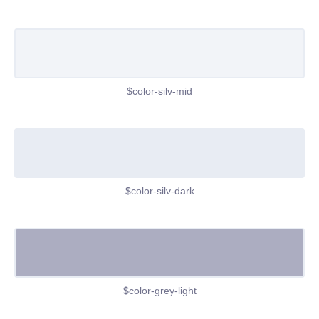
$color-silv-mid
$color-silv-dark
$color-grey-light