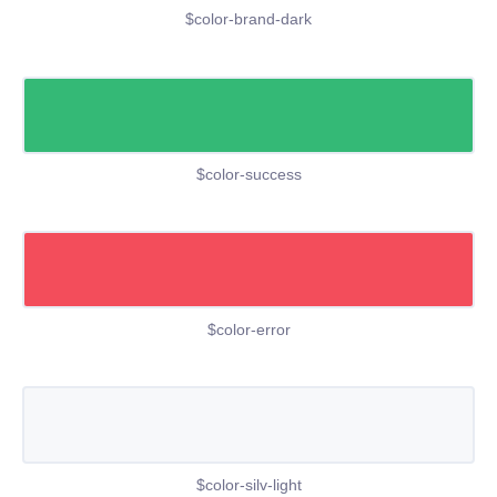
$color-brand-dark
$color-success
$color-error
$color-silv-light