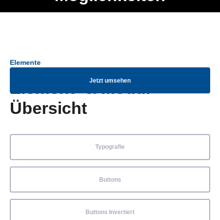
Ob Entwickler, Marketing Manager, SEO Spezialist oder fürs
Menü
eigene Projekt – auch ohne HTML Kenntnisse können alle
Elemente ganz einfach angepasst und kombiniert werden.
Elemente
Jetzt umsehen
Element- & Modul-
Übersicht
Typografie
Buttons
Buttons Invertiert