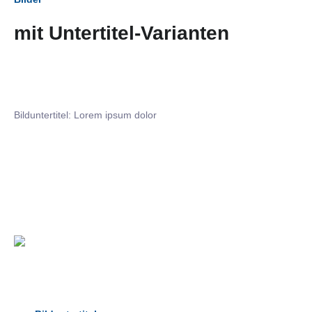
mit Untertitel-Varianten
Bilduntertitel: Lorem ipsum dolor
Bilduntertitel: Lorem ipsum dolor
Bild­unter­titel Hervorgehoben
als Text Element