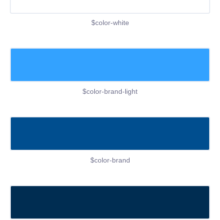
$color-white
$color-brand-light
$color-brand