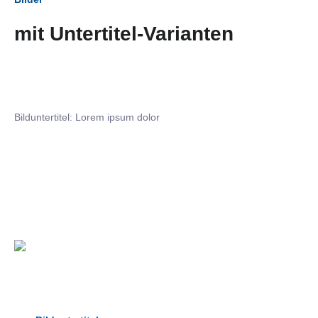
mit Untertitel-Varianten
Bilduntertitel: Lorem ipsum dolor
Bilduntertitel: Lorem ipsum dolor
Bild­unter­titel Hervorgehoben
als Text Element