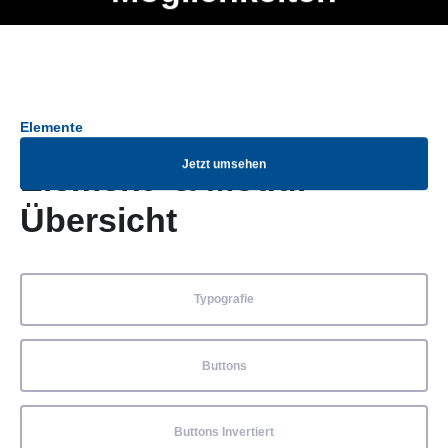
Ob Entwickler, Marketing Manager, SEO Spezialist oder fürs
Menü
eigene Projekt – auch ohne HTML Kenntnisse können alle
Elemente ganz einfach angepasst und kombiniert werden.
Elemente
Jetzt umsehen
Element- & Modul-
Übersicht
Typografie
Buttons
Buttons Invertiert