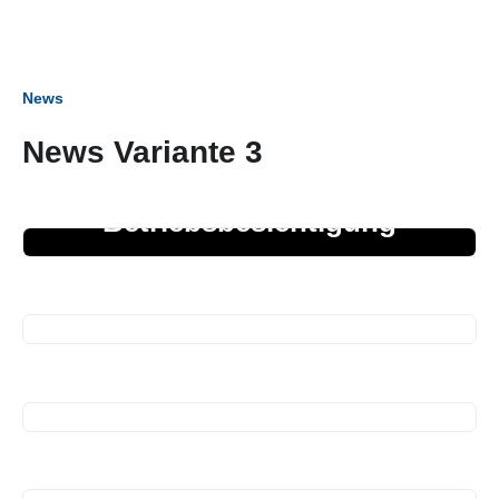
News
News Variante 3
27. März 2026
Betriebsbesichtigung
05. März 2026
Business Frühstück
01. Januar 2026
Termine 2026
22. Dezember 2025
Spende für Kinder