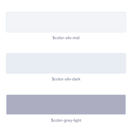
$color-silv-mid
$color-silv-dark
$color-grey-light