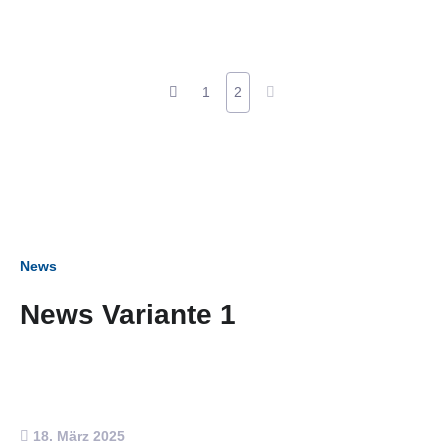
1
2
News
News Variante 1
18. März 2025