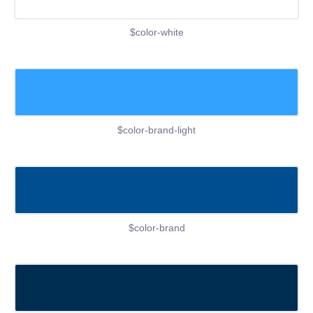
$color-white
$color-brand-light
$color-brand