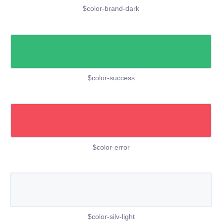
$color-brand-dark
$color-success
$color-error
$color-silv-light