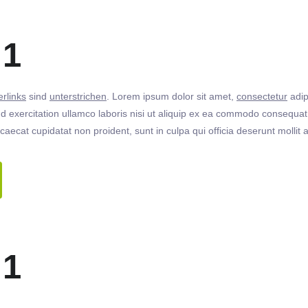
 1
rlinks
sind
unterstrichen
. Lorem ipsum dolor sit amet,
consectetur
adip
 exercitation ullamco laboris nisi ut aliquip ex ea commodo consequat. 
ccaecat cupidatat non proident, sunt in culpa qui officia deserunt molli
 1