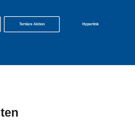
Tertiäre Aktion
Hyperlink
nten
tertitel: Lorem ipsum dolor