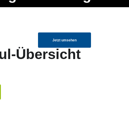
ng Manager, SEO Spezialist oder fürs eigene Projekt – auch ohne HTML
Navigation
Home
Über uns
Mitglieder
Elemente ganz einfach angepasst und kombiniert werden.
überspringen
Jetzt umsehen
ul-Übersicht