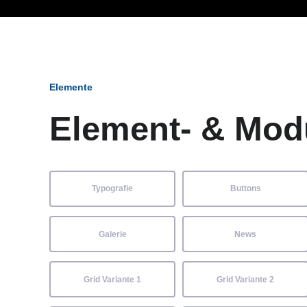
Ob Entwickler, Marketi
Elemente
Element- & Mod
Typografie
Buttons
Galerie
News
Grid Variante 1
Grid Variante 2