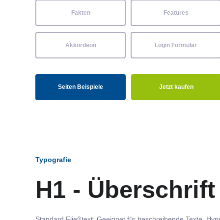
Fakten
Features
Akkordeon
Login Formular
Seiten Beispiele
Jetzt kaufen
Typografie
H1 - Überschrift
Standard Fließtext: Geeignet für beschreibende Texte.
Hype