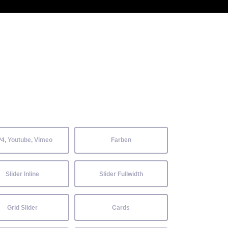
 Kenntnisse können alle
Aktuelles
Neckarwiesenfest
Kontakt
4, Youtube, Vimeo
Farben
Slider Inline
Slider Fullwidth
Grid Slider
Cards