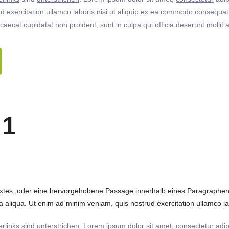
 exercitation ullamco laboris nisi ut aliquip ex ea commodo consequat. 
ccaecat cupidatat non proident, sunt in culpa qui officia deserunt molli
 1
extes, oder eine hervorgehobene Passage innerhalb eines Paragraphen. 
 aliqua. Ut enim ad minim veniam, quis nostrud exercitation ullamco labo
rlinks
sind
unterstrichen
. Lorem ipsum dolor sit amet,
consectetur
adip