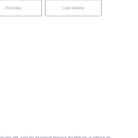
Formular
Logo Galerie
iscing elit, sed do eiusmod tempor incididunt ut labore et