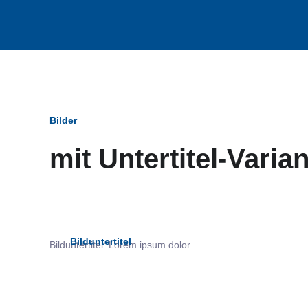
Bilder
mit Untertitel-Varia
Bildun
Bilduntertitel
Bilduntertitel: Lorem ipsum dolor
als Text Element