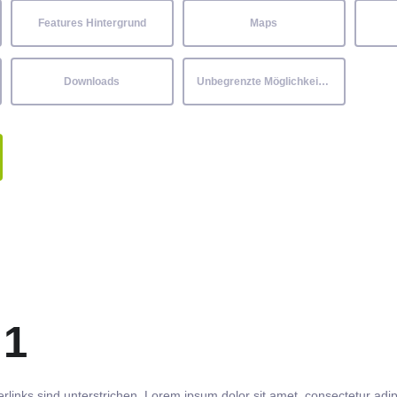
Features Hintergrund
Maps
Downloads
Unbegrenzte Möglichkeiten
 1
rlinks
sind
unterstrichen
. Lorem ipsum dolor sit amet,
consectetur
adip