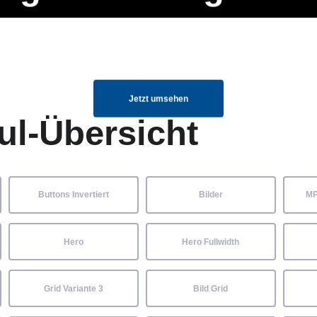
ng Manager, SEO Spezialist oder fürs eigene Projekt – auch ohne HTML
Navigation
Home
Über uns
Mitglieder
Elemente ganz einfach angepasst und kombiniert werden.
überspringen
Jetzt umsehen
ul-Übersicht
Buttons Invertiert
Bilder
MP
Hero
Hero Fullwidth
Grid Variante 3
Bild Grid