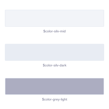
$color-silv-mid
$color-silv-dark
$color-grey-light