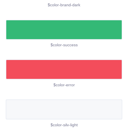
$color-brand-dark
$color-success
$color-error
$color-silv-light