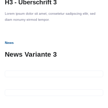
H3 - Überschrift 3
Lorem ipsum dolor sit amet, consetetur sadipscing elitr, sed
diam nonumy eirmod tempor.
News
News Variante 3
12. Juli 2023
SiNN Summer Network
12. Juli 2023
Spendenübergabe
14. Juni 2023
Mitgliederversammlung
16. Mai 2023