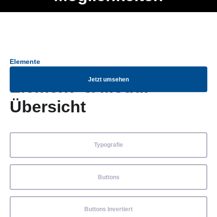
Ob Entwickler, Marketing Manager, SEO Spezialist oder fürs
Menü
eigene Projekt – auch ohne HTML Kenntnisse können alle
Elemente ganz einfach angepasst und kombiniert werden.
Elemente
Jetzt umsehen
Element- & Modul-
Übersicht
Typografie
Buttons
Buttons Invertiert