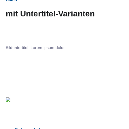
mit Untertitel-Varianten
Bilduntertitel: Lorem ipsum dolor
Bilduntertitel: Lorem ipsum dolor
Bild­unter­titel Hervorgehoben
als Text Element