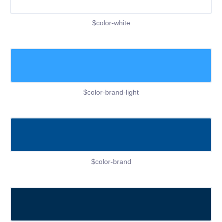
$color-white
$color-brand-light
$color-brand