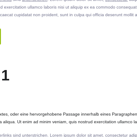
 exercitation ullamco laboris nisi ut aliquip ex ea commodo consequat. 
ccaecat cupidatat non proident, sunt in culpa qui officia deserunt molli
 1
extes, oder eine hervorgehobene Passage innerhalb eines Paragraphen. 
 aliqua. Ut enim ad minim veniam, quis nostrud exercitation ullamco labo
rlinks
sind
unterstrichen
. Lorem ipsum dolor sit amet,
consectetur
adip