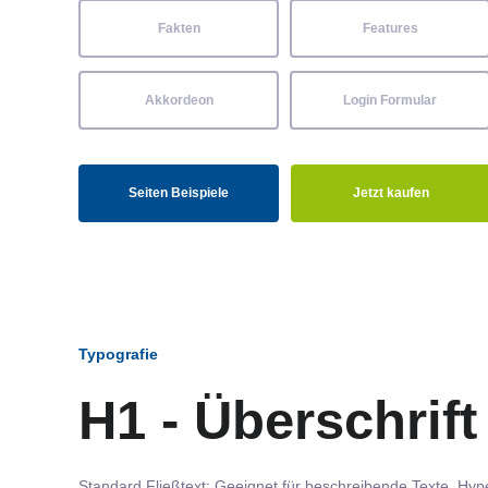
Fakten
Features
Akkordeon
Login Formular
Seiten Beispiele
Jetzt kaufen
Typografie
H1 - Überschrift
Standard Fließtext: Geeignet für beschreibende Texte.
Hype