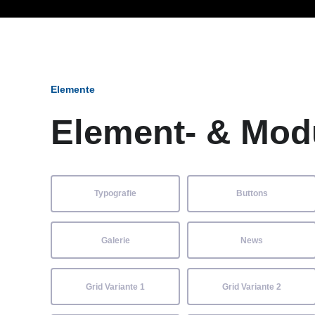
Ob Entwickler, Marketi
Elemente
Element- & Mod
Typografie
Buttons
Galerie
News
Grid Variante 1
Grid Variante 2