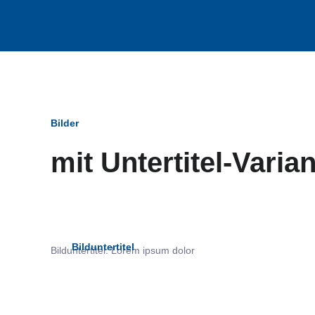
Bilder
mit Untertitel-Varia
Bildun
Bilduntertitel
Bilduntertitel: Lorem ipsum dolor
als Text Element