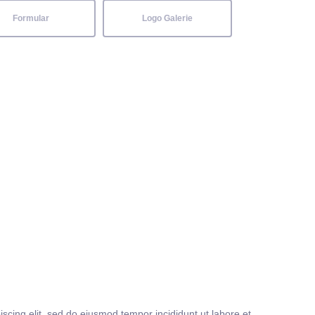
Formular
Logo Galerie
iscing elit, sed do eiusmod tempor incididunt ut labore et