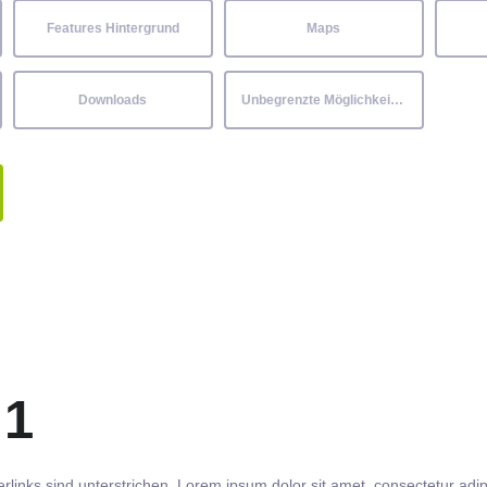
Features Hintergrund
Maps
Downloads
Unbegrenzte Möglichkeiten
 1
rlinks
sind
unterstrichen
. Lorem ipsum dolor sit amet,
consectetur
adip