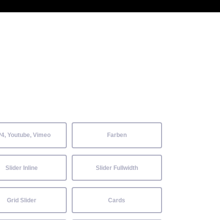
 Kenntnisse können alle
Aktuelles
Neckarwiesenfest
Kontakt
4, Youtube, Vimeo
Farben
Slider Inline
Slider Fullwidth
Grid Slider
Cards