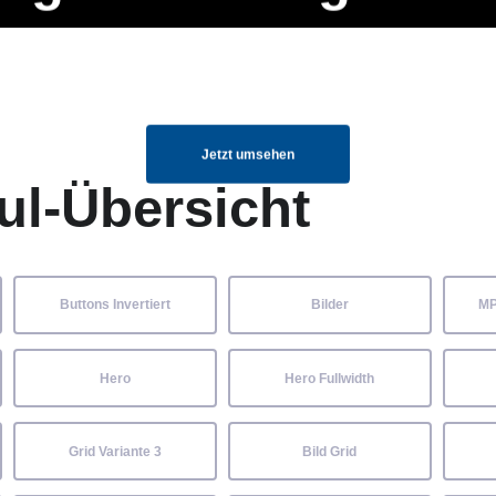
ng Manager, SEO Spezialist oder fürs eigene Projekt – auch ohne HTML
Navigation
Home
Über uns
Mitglieder
Elemente ganz einfach angepasst und kombiniert werden.
überspringen
Jetzt umsehen
ul-Übersicht
Buttons Invertiert
Bilder
MP
Hero
Hero Fullwidth
Grid Variante 3
Bild Grid