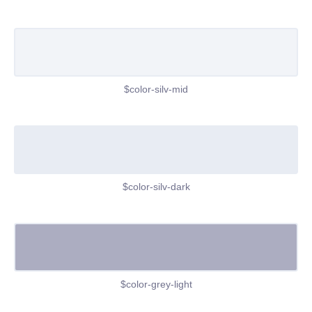
$color-silv-mid
$color-silv-dark
$color-grey-light