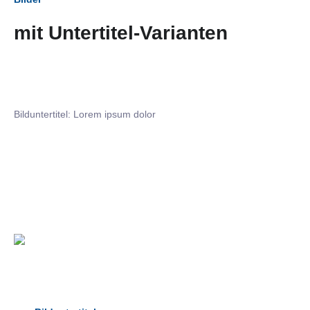
mit Untertitel-Varianten
Bilduntertitel: Lorem ipsum dolor
Bilduntertitel: Lorem ipsum dolor
Bild­unter­titel Hervorgehoben
als Text Element