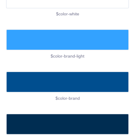
$color-white
$color-brand-light
$color-brand