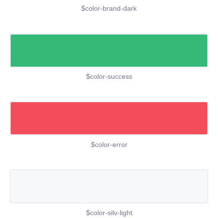
$color-brand-dark
$color-success
$color-error
$color-silv-light