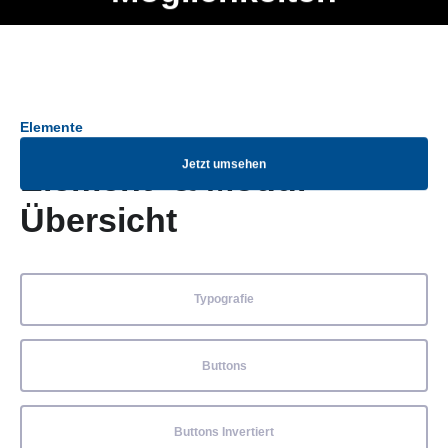
Ob Entwickler, Marketing Manager, SEO Spezialist oder fürs
Menü
eigene Projekt – auch ohne HTML Kenntnisse können alle
Elemente ganz einfach angepasst und kombiniert werden.
Elemente
Jetzt umsehen
Element- & Modul-
Übersicht
Typografie
Buttons
Buttons Invertiert