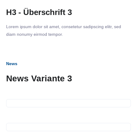
H3 - Überschrift 3
Lorem ipsum dolor sit amet, consetetur sadipscing elitr, sed
diam nonumy eirmod tempor.
News
27. April 2025
News Variante 3
Neckarwiesenfest am 27. April
2025
10. April 2025
Karrierebrücken der Stadt
Esslingen am Neckar
03. April 2025
19. März 2025