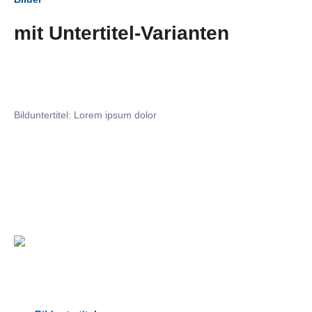
mit Untertitel-Varianten
Bilduntertitel: Lorem ipsum dolor
Bilduntertitel: Lorem ipsum dolor
Bild­unter­titel Hervorgehoben
als Text Element