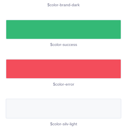
$color-brand-dark
$color-success
$color-error
$color-silv-light