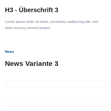
H3 - Überschrift 3
Lorem ipsum dolor sit amet, consetetur sadipscing elitr, sed
diam nonumy eirmod tempor.
News
News Variante 3
12. Juli 2023
SiNN Summer Network
12. Juli 2023
Spendenübergabe
14. Juni 2023