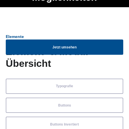
Ob Entwickler, Marketing Manager, SEO Spezialist oder fürs
Menü
eigene Projekt – auch ohne HTML Kenntnisse können alle
Elemente ganz einfach angepasst und kombiniert werden.
Elemente
Jetzt umsehen
Element- & Modul-
Übersicht
Typografie
Buttons
Buttons Invertiert