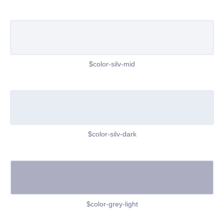
$color-silv-mid
$color-silv-dark
$color-grey-light