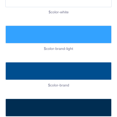
$color-white
$color-brand-light
$color-brand