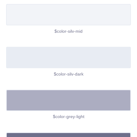
$color-silv-mid
$color-silv-dark
$color-grey-light