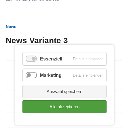
News
News Variante 3
16. September 2026
Business Frühstück
Essenziell
Details einblenden
13. Juli 2026
Marketing
Details einblenden
Spendenübergabe
10. Juli 2026
Auswahl speichern
Spendenübergabe
Alle akzeptieren
10. Juli 2026
Spendenübergabe