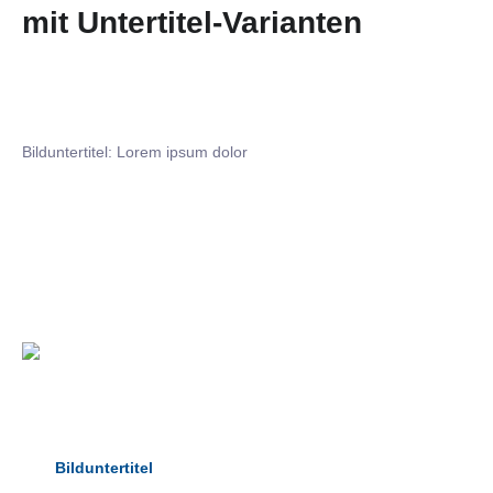
mit Untertitel-Varianten
Bilduntertitel: Lorem ipsum dolor
Bilduntertitel: Lorem ipsum dolor
Bild­unter­titel Hervorgehoben
als Text Element
Bilduntertitel