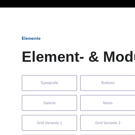
Ob Entwickler, Marketi
Elemente
Element- & Mod
Typografie
Buttons
Galerie
News
Grid Variante 1
Grid Variante 2