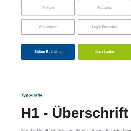
Fakten
Features
Akkordeon
Login Formular
Seiten Beispiele
Jetzt kaufen
Typografie
H1 - Überschrift
Standard Fließtext: Geeignet für beschreibende Texte.
Hype