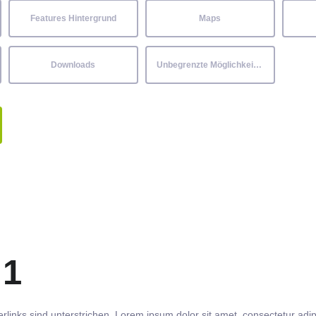
Features Hintergrund
Maps
Downloads
Unbegrenzte Möglichkeiten
 1
rlinks
sind
unterstrichen
. Lorem ipsum dolor sit amet,
consectetur
adip