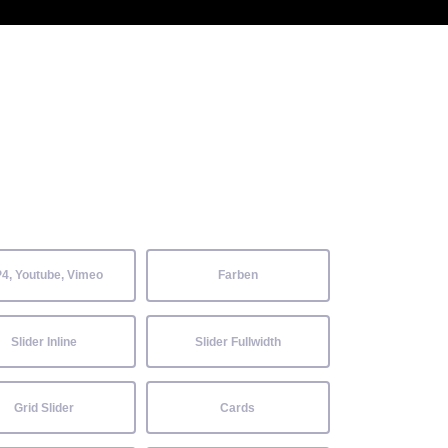
 Kenntnisse können alle
Aktuelles
Neckarwiesenfest
Kontakt
4, Youtube, Vimeo
Farben
Slider Inline
Slider Fullwidth
Grid Slider
Cards