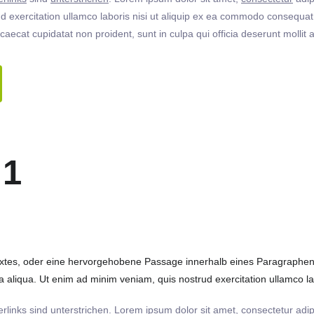
 exercitation ullamco laboris nisi ut aliquip ex ea commodo consequat. 
ccaecat cupidatat non proident, sunt in culpa qui officia deserunt molli
 1
extes, oder eine hervorgehobene Passage innerhalb eines Paragraphen. 
 aliqua. Ut enim ad minim veniam, quis nostrud exercitation ullamco labo
rlinks
sind
unterstrichen
. Lorem ipsum dolor sit amet,
consectetur
adip