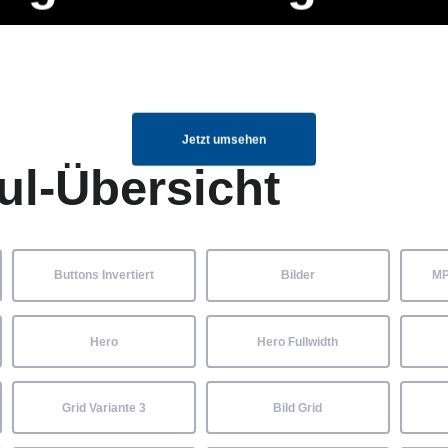
ng Manager, SEO Spezialist oder fürs eigene Projekt – auch ohne HTML
Navigation
Home
Über uns
Mitglieder
Elemente ganz einfach angepasst und kombiniert werden.
überspringen
Jetzt umsehen
ul-Übersicht
Buttons Invertiert
Bilder
MP
Hero
Hero Fullwidth
Grid Variante 3
Bild Grid