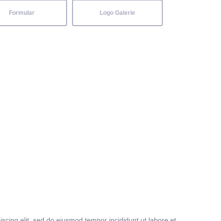
Formular
Logo Galerie
iscing elit, sed do eiusmod tempor incididunt ut labore et