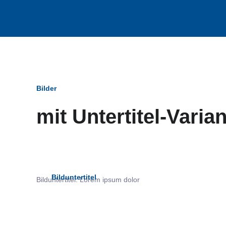
Bilder
mit Untertitel-Varia
Bildun
Bilduntertitel
Bilduntertitel: Lorem ipsum dolor
als Text Element