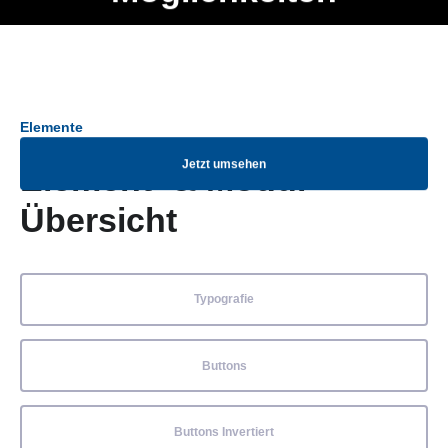
Ob Entwickler, Marketing Manager, SEO Spezialist oder fürs
Menü
eigene Projekt – auch ohne HTML Kenntnisse können alle
Elemente ganz einfach angepasst und kombiniert werden.
Elemente
Jetzt umsehen
Element- & Modul-
Übersicht
Typografie
Buttons
Buttons Invertiert