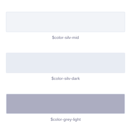
$color-silv-mid
$color-silv-dark
$color-grey-light