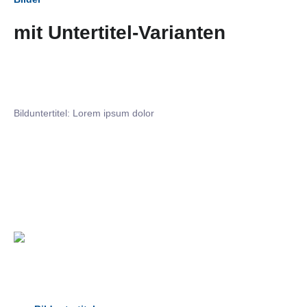
mit Untertitel-Varianten
Bilduntertitel: Lorem ipsum dolor
Bilduntertitel: Lorem ipsum dolor
Bild­unter­titel Hervorgehoben
als Text Element