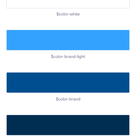
$color-white
$color-brand-light
$color-brand