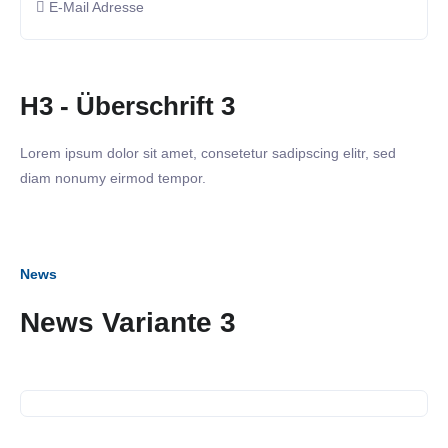
E-Mail Adresse
H3 - Überschrift 3
Lorem ipsum dolor sit amet, consetetur sadipscing elitr, sed
diam nonumy eirmod tempor.
News
27. April 2025
News Variante 3
Neckarwiesenfest am 27. April
2025
10. April 2025
Karrierebrücken der Stadt