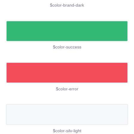
$color-brand-dark
$color-success
$color-error
$color-silv-light