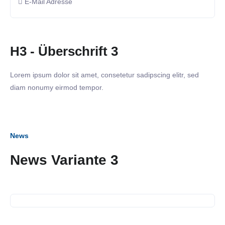
E-Mail Adresse
H3 - Überschrift 3
Lorem ipsum dolor sit amet, consetetur sadipscing elitr, sed
diam nonumy eirmod tempor.
News
News Variante 3
12. Juli 2023
SiNN Summer Network
12. Juli 2023