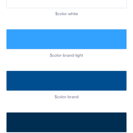
$color-white
$color-brand-light
$color-brand