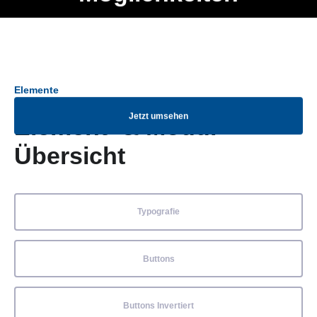
Ob Entwickler, Marketing Manager, SEO Spezialist oder fürs
Menü
eigene Projekt – auch ohne HTML Kenntnisse können alle
Elemente ganz einfach angepasst und kombiniert werden.
Elemente
Jetzt umsehen
Element- & Modul-
Übersicht
Typografie
Buttons
Buttons Invertiert