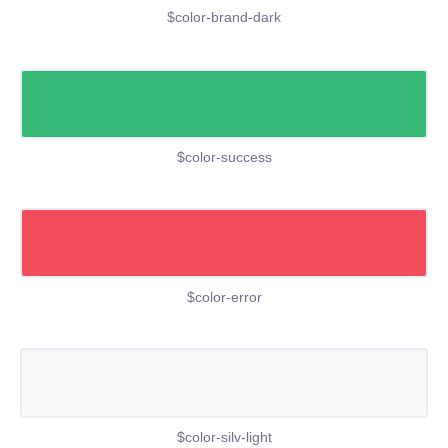
$color-brand-dark
$color-success
$color-error
$color-silv-light