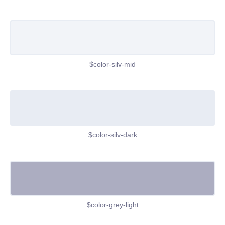
$color-silv-mid
$color-silv-dark
$color-grey-light