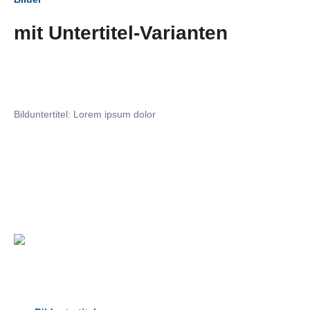
mit Untertitel-Varianten
Bilduntertitel: Lorem ipsum dolor
Bilduntertitel: Lorem ipsum dolor
Bild­unter­titel Hervorgehoben
als Text Element