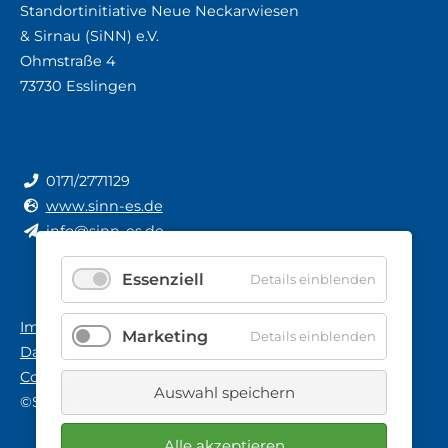
Standortinitiative Neue Neckarwiesen
& Sirnau (SiNN) e.V.
Ohmstraße 4
73730 Esslingen
0171/2771129
www.sinn-es.de
info@sinn-es.de
Essenziell
Details einblenden
Impressum
Marketing
Details einblenden
Datenschutz
Cookies
Auswahl speichern
©SiNN e.V.
Alle akzeptieren