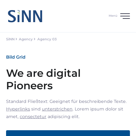
Menü
SiNN
Agency
Agency 03
Bild Grid
We are digital
Pioneers
Standard Fließtext: Geeignet für beschreibende Texte.
Hyperlinks
sind
unterstrichen
. Lorem ipsum dolor sit
amet,
consectetur
adipiscing elit.